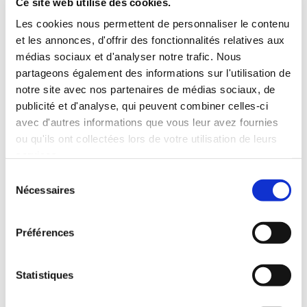
Ce site web utilise des cookies.
conseil et des propositions techniques, tant
personnelles que provenant de partenaires éditeurs
Les cookies nous permettent de personnaliser le contenu
et les annonces, d'offrir des fonctionnalités relatives aux
de logiciels et d’étude.
médias sociaux et d'analyser notre trafic. Nous
Nous avons l’ambition de devenir un acteur majeur
partageons également des informations sur l'utilisation de
dans le management de projets d’envergure et dans
notre site avec nos partenaires de médias sociaux, de
l’accompagnement au déploiement de solutions de
publicité et d'analyse, qui peuvent combiner celles-ci
Pilotage de la Performance.
avec d'autres informations que vous leur avez fournies
ou qu'ils ont collectées lors de votre utilisation de leurs
services.
Nous proposons, somme toute, du conseil, des
Sélection
logiciels performants, des formations, des
Nécessaires
du
compétences et du savoir-faire.
consentement
ÉVOLUTION
Préférences
ALCADE Management
a été créée en 2006 par B.
Statistiques
Louvigny. De par la vision de son dirigeant et par
l’évolution de son activité, l’entreprise a depuis