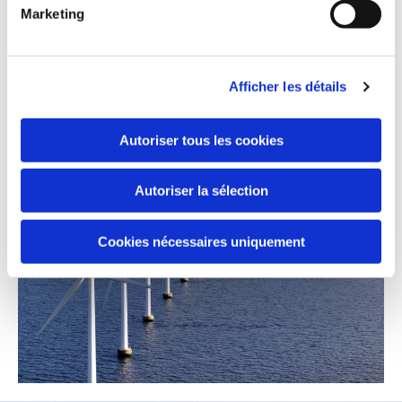
Marketing
augmenté ses effectifs ainsi que le nombre de ses
clients, en France comme à l’étranger.
Afficher les détails
L’entreprise s’est donc naturellement implantée dans
différents pays afin de garder une structure proche
Autoriser tous les cookies
des clients. Nous sommes donc présents en France et
en Belgique.
Autoriser la sélection
Cookies nécessaires uniquement