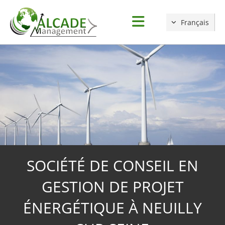
Accéder au contenu
Français
IÉTÉ DE CONSEIL EN
SOC
ESTION DE PROJET
G
RGÉTIQUE À NEUILLY
ÉNE